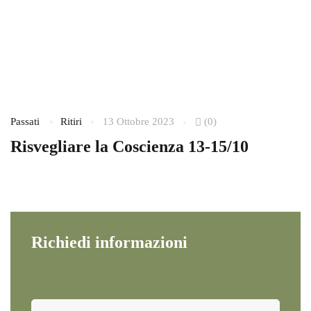
Passati
Ritiri
13 Ottobre 2023
(0)
Pa
Risvegliare la Coscienza 13-15/10
S
2
Richiedi informazioni