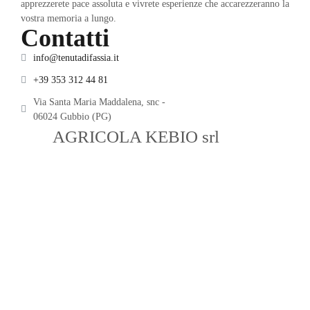
apprezzerete pace assoluta e vivrete esperienze che accarezzeranno la
vostra memoria a lungo.
Contatti
info@tenutadifassia.it
+39 353 312 44 81
Via Santa Maria Maddalena, snc -
06024 Gubbio (PG)
SOC.
AGRICOLA KEBIO srl
– P.IVA
03109680540 – Fraz. Santa Maria
Maddalena snc – Gubbio (PG) –
info@tenutadifassia.it –
+39 3755286309 – Credits:
GREEN
CONSULTING
Privacy Policy