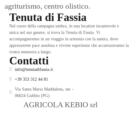
a
griturismo, centro olistico.
Tenuta di Fassia
Nel cuore della campagna umbra, in una location incantevole e
unica nel suo genere, si trova la Tenuta di Fassia. Vi
accompagneremo in un viaggio in armonia con la natura, dove
apprezzerete pace assoluta e vivrete esperienze che accarezzeranno la
vostra memoria a lungo.
Contatti
info@tenutadifassia.it
+39 353 312 44 81
Via Santa Maria Maddalena, snc -
06024 Gubbio (PG)
SOC.
AGRICOLA KEBIO srl
– P.IVA
03109680540 – Fraz. Santa Maria
Maddalena snc – Gubbio (PG) –