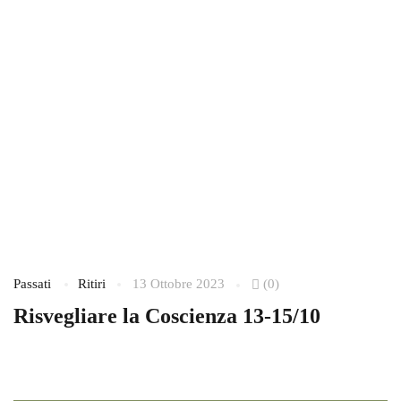
Passati
Ritiri
13 Ottobre 2023
(0)
Pa
Risvegliare la Coscienza 13-15/10
S
2