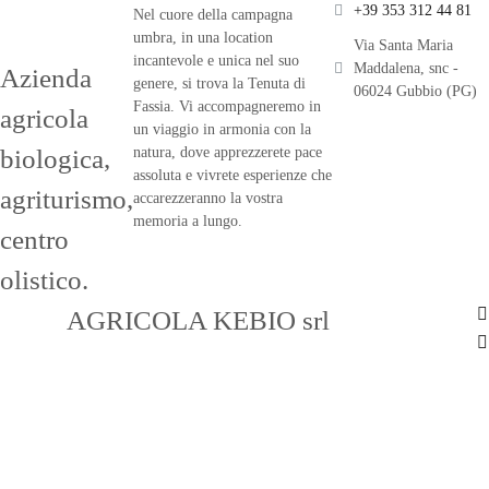
+39 353 312 44 81
Nel cuore della campagna
umbra, in una location
Via Santa Maria
incantevole e unica nel suo
Maddalena, snc -
Azienda
genere, si trova la Tenuta di
06024 Gubbio (PG)
Fassia. Vi accompagneremo in
agricola
un viaggio in armonia con la
biologica,
natura, dove apprezzerete pace
assoluta e vivrete esperienze che
a
griturismo,
accarezzeranno la vostra
memoria a lungo.
centro
olistico.
SOC.
AGRICOLA KEBIO srl
–
P.IVA 03109680540 – Fraz. Santa
Maria Maddalena snc – Gubbio
(PG) – info@tenutadifassia.it –
+39 3755286309 – Credits: