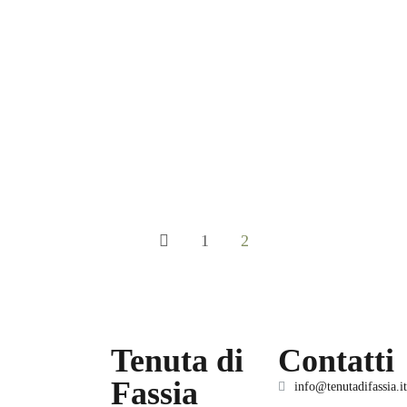
21 Marzo 2023
(0)
Passati
Ritiri
Dalla materia allo spirito: Tantra e
Akasha
12-14 MAGGIO 2023
SCOPRI DI PIÙ
1
2
Tenuta di
Contatti
Fassia
info@tenutadifassia.it