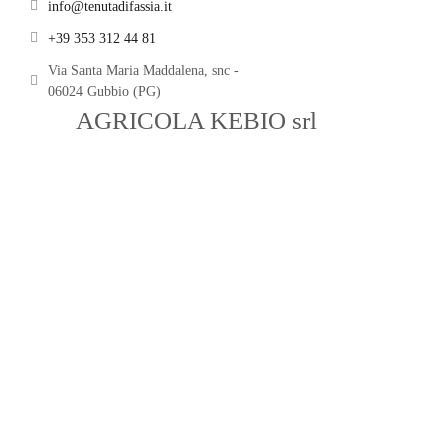
info@tenutadifassia.it
+39 353 312 44 81
Via Santa Maria Maddalena, snc -
06024 Gubbio (PG)
SOC.
AGRICOLA KEBIO srl
– P.IVA
03109680540 – Fraz. Santa Maria
Maddalena snc – Gubbio (PG) –
info@tenutadifassia.it –
+39 3755286309 – Credits:
GREEN
CONSULTING
Privacy Policy