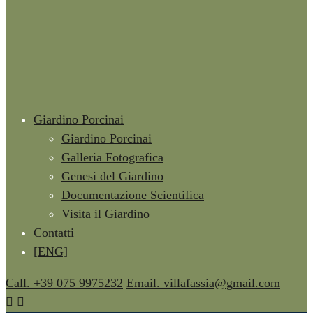
Giardino Porcinai
Giardino Porcinai
Galleria Fotografica
Genesi del Giardino
Documentazione Scientifica
Visita il Giardino
Contatti
[ENG]
Call. +39 075 9975232
Email. villafassia@gmail.com